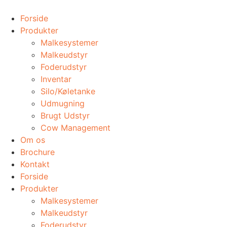
Videre
til
Forside
indhold
Produkter
Malkesystemer
Malkeudstyr
Foderudstyr
Inventar
Silo/Køletanke
Udmugning
​Brugt Udstyr
Cow Management
Om os
Brochure
Kontakt
Forside
Produkter
Malkesystemer
Malkeudstyr
Foderudstyr