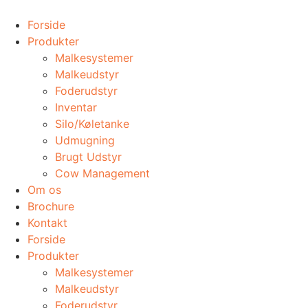
Videre
til
Forside
indhold
Produkter
Malkesystemer
Malkeudstyr
Foderudstyr
Inventar
Silo/Køletanke
Udmugning
​Brugt Udstyr
Cow Management
Om os
Brochure
Kontakt
Forside
Produkter
Malkesystemer
Malkeudstyr
Foderudstyr