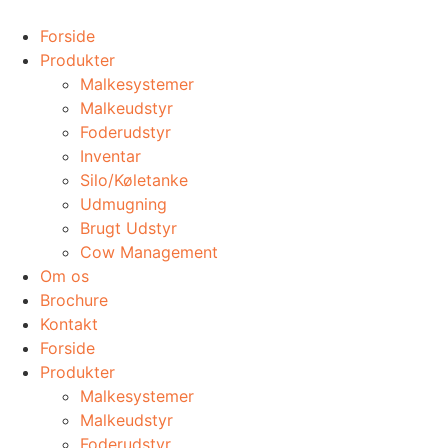
Videre
til
Forside
indhold
Produkter
Malkesystemer
Malkeudstyr
Foderudstyr
Inventar
Silo/Køletanke
Udmugning
​Brugt Udstyr
Cow Management
Om os
Brochure
Kontakt
Forside
Produkter
Malkesystemer
Malkeudstyr
Foderudstyr