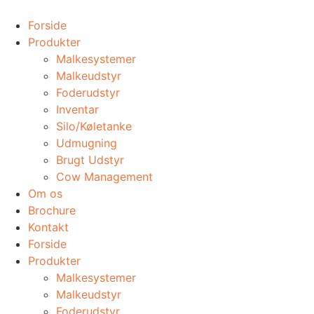
Videre
til
Forside
indhold
Produkter
Malkesystemer
Malkeudstyr
Foderudstyr
Inventar
Silo/Køletanke
Udmugning
​Brugt Udstyr
Cow Management
Om os
Brochure
Kontakt
Forside
Produkter
Malkesystemer
Malkeudstyr
Foderudstyr