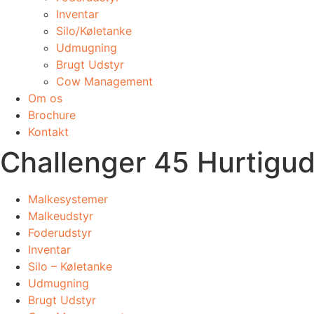
Inventar
Silo/Køletanke
Udmugning
​Brugt Udstyr
Cow Management
Om os
Brochure
Kontakt
Challenger 45 Hurtigu
Malkesystemer
Malkeudstyr
Foderudstyr
Inventar
Silo – Køletanke
Udmugning
​Brugt Udstyr