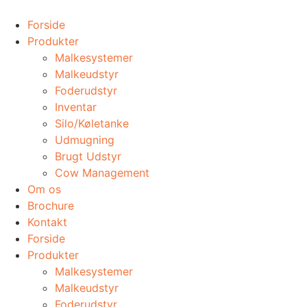
Videre
til
Forside
indhold
Produkter
Malkesystemer
Malkeudstyr
Foderudstyr
Inventar
Silo/Køletanke
Udmugning
​Brugt Udstyr
Cow Management
Om os
Brochure
Kontakt
Forside
Produkter
Malkesystemer
Malkeudstyr
Foderudstyr